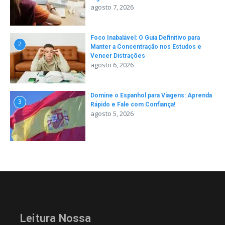
agosto 7, 2026
Foco Inabalável: O Guia Definitivo para
2
Manter a Concentração nos Estudos e
Vencer Distrações
agosto 6, 2026
Domine o Espanhol para Viagens: Aprenda
3
Rápido e Fale com Confiança!
agosto 5, 2026
Leitura Nossa