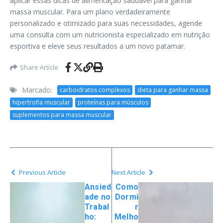
aplicar essas dicas de alimentação saudável para ganhar
massa muscular. Para um plano verdadeiramente
personalizado e otimizado para suas necessidades, agende
uma consulta com um nutricionista especializado em nutrição
esportiva e eleve seus resultados a um novo patamar.
Share Article
Marcado:
carboidratos complexos
dieta para ganhar massa
hipertrofia muscular
proteínas para músculos
suplementos para massa muscular
Previous Article
Next Article
Ansied
Como
ade no
Dormi
Trabal
r
ho:
Melho