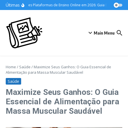
Ir para o conteúdo
Últimas
As Melhores Plataformas de Ensino Online em 2026: Guia Definitivo para 
Main Menu
Home
/
Saúde
/
Maximize Seus Ganhos: O Guia Essencial de
Alimentação para Massa Muscular Saudável
Saúde
Maximize Seus Ganhos: O Guia
Essencial de Alimentação para
Massa Muscular Saudável