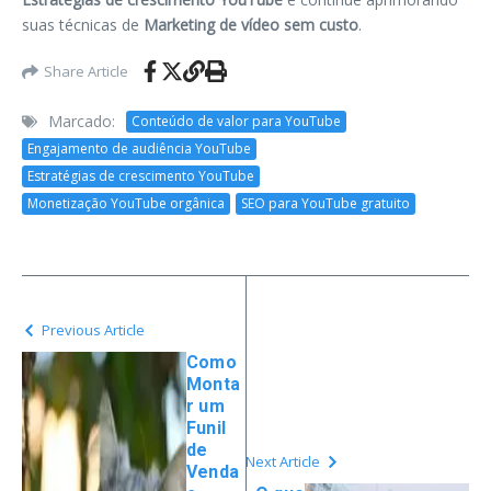
suas técnicas de
Marketing de vídeo sem custo
.
Share Article
Marcado:
Conteúdo de valor para YouTube
Engajamento de audiência YouTube
Estratégias de crescimento YouTube
Monetização YouTube orgânica
SEO para YouTube gratuito
Previous Article
Como
Monta
r um
Funil
de
Next Article
Venda