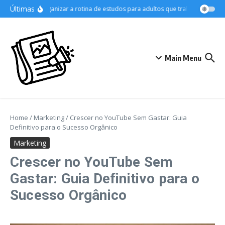
Ir para o conteúdo
Últimas
Como organizar a rotina de estudos para adultos que trabalham
As M
Main Menu
Home
/
Marketing
/
Crescer no YouTube Sem Gastar: Guia
Definitivo para o Sucesso Orgânico
Marketing
Crescer no YouTube Sem
Gastar: Guia Definitivo para o
Sucesso Orgânico