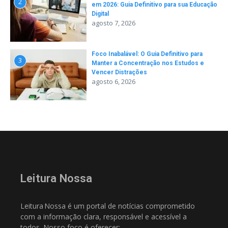
2
em 2026: Guia Definitivo para sua Educação
Digital
agosto 7, 2026
Foco Inabalável: O Guia Definitivo para
3
Manter a Concentração nos Estudos e
Vencer Distrações
agosto 6, 2026
Leitura Nossa
Leitura Nossa é um portal de notícias comprometido
com a informação clara, responsável e acessível a
todos. Nosso foco é oferecer: