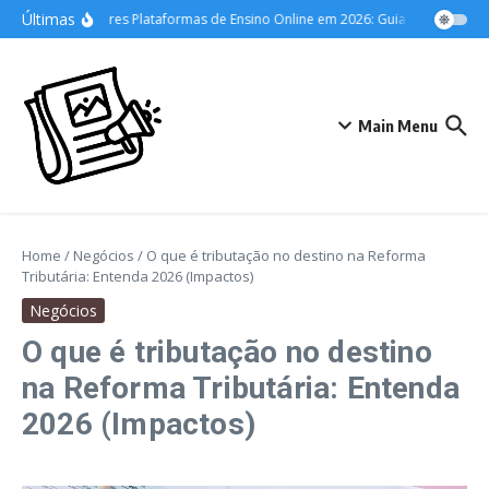
Ir para o conteúdo
Últimas
As Melhores Plataformas de Ensino Online em 2026: Guia Definitivo para
Main Menu
Home
/
Negócios
/
O que é tributação no destino na Reforma
Tributária: Entenda 2026 (Impactos)
Negócios
O que é tributação no destino
na Reforma Tributária: Entenda
2026 (Impactos)