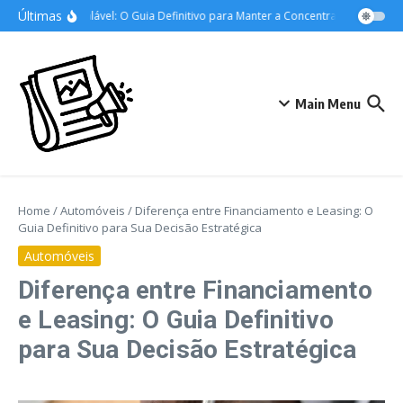
Ir para o conteúdo
Últimas
Foco Inabalável: O Guia Definitivo para Manter a Concentração nos Estud
Main Menu
Home
/
Automóveis
/
Diferença entre Financiamento e Leasing: O
Guia Definitivo para Sua Decisão Estratégica
Automóveis
Diferença entre Financiamento
e Leasing: O Guia Definitivo
para Sua Decisão Estratégica