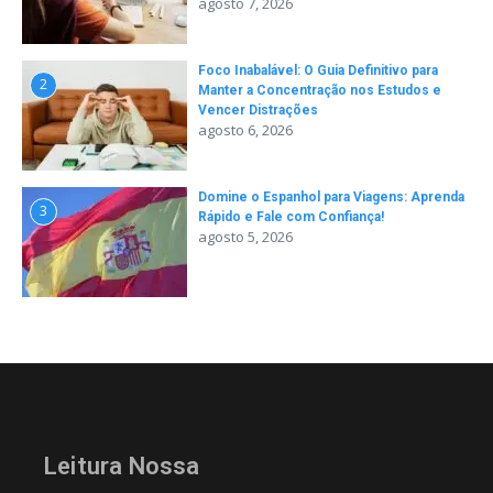
agosto 7, 2026
Foco Inabalável: O Guia Definitivo para
2
Manter a Concentração nos Estudos e
Vencer Distrações
agosto 6, 2026
Domine o Espanhol para Viagens: Aprenda
3
Rápido e Fale com Confiança!
agosto 5, 2026
Leitura Nossa