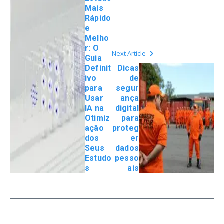
Mais
Rápido
e
Melho
r: O
Next Article
Guia
Definit
Dicas
ivo
de
para
segur
Usar
ança
IA na
digital
Otimiz
para
ação
proteg
dos
er
Seus
dados
Estudo
pesso
s
ais