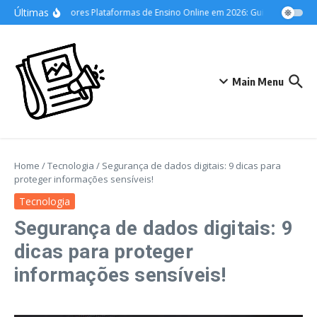
Ir para o conteúdo
Últimas
As Melhores Plataformas de Ensino Online em 2026: Guia Definitivo pa
Main Menu
Home
/
Tecnologia
/
Segurança de dados digitais: 9 dicas para
proteger informações sensíveis!
Tecnologia
Segurança de dados digitais: 9
dicas para proteger
informações sensíveis!