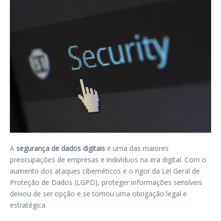
A
segurança de dados digitais
é uma das maiores
preocupações de empresas e indivíduos na era digital. Com o
aumento dos ataques cibernéticos e o rigor da Lei Geral de
Proteção de Dados (LGPD), proteger informações sensíveis
deixou de ser opção e se tornou uma obrigação legal e
estratégica.